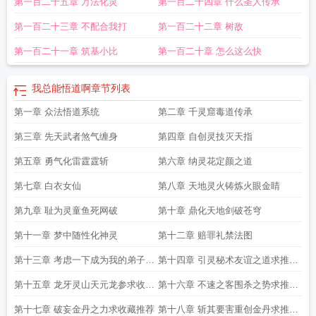
第一百二十五章 万法化灵
第一百二十四章 什么圣人传承
第一百二十三章 不配合我打
第一百二十二章 树敌
第一百二十一章 筑基小比
第一百二十章 怎么这么快
我总能悟道啊
章节列表
第一章 众法悟道系统
第二章 千灵窟毒道传承
第三章 先天武者煞气缠身
第四章 自创灵技灭天指
第五章 勇气化雷霆霆斩
第六章 纳灵花定颜之道
第七章 白衣女仙
第八章 天地灵火铸炼火眼金睛
第九章 耻为灵童鱼死网破
第十章 鼎化天地剑破苍穹
第十一章 梦中随性化神灵
第十二章 赔罪礼禁法图
第十三章 考虑一下成为我的弟子求
第十四章 引灵秘术友谊之道求推荐
推荐收藏
收藏
第十五章 龙牙灵山天元龙参求收藏
第十六章 不速之客围杀之势求推荐
推荐
收藏
第十七章 破妄金丹之力求收藏推荐
第十八章 斩其要害重创金丹求推荐