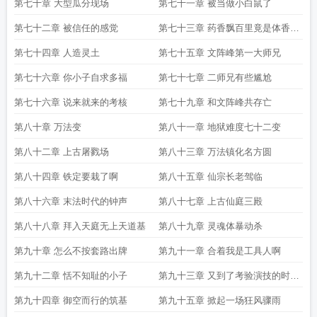
第七十章 大型瓜分现场
第七十一章 被当做小白鼠了
第七十二章 被信任的感觉
第七十三章 药香飘百里竟是体香在
作祟
第七十四章 人造灵土
第七十五章 文阵峰第一大师兄
第七十六章 你小子自求多福
第七十七章 二师兄有些尴尬
第七十六章 说来就来的考核
第七十九章 和文阵峰共存亡
第八十章 万法变
第八十一章 地狱难度七十二变
第八十二章 上古屠戮场
第八十三章 万法镇化名方圆
第八十四章 铁定要栽了啊
第八十五章 仙宗长老驾临
第八十六章 末法时代的钟声
第八十七章 上古仙庭三殿
第八十八章 拜入天庭无上天道基
第八十九章 灵魂体暴动杀
第九十章 怎么不按套路出牌
第九十一章 合着我是工具人啊
第九十二章 恬不知耻的小子
第九十三章 又到了考验演技的时候
了
第九十四章 御空而行的筑基
第九十五章 掀起一场狂风骤雨