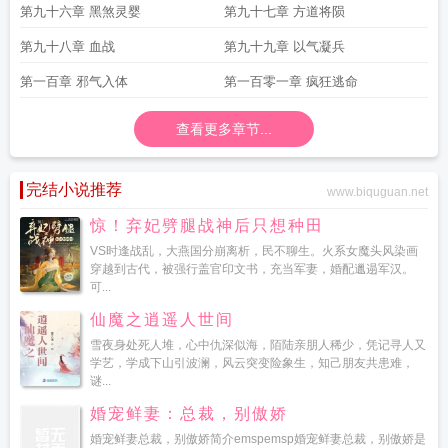
第九十六章 黑煞灵婴
第九十七章 方道将陨
第九十八章 血战
第九十九章 以气凝兵
第一百章 邪气入体
第一百零一章 疯狂逃命
查看更多章节...
完结小说推荐
www.biquguan.net
惊！弃妃劈腿战神后只想种田
VS时逢战乱，大燕国分崩离析，民不聊生。火系女魔头风染画
穿越到古代，被强行盖官印文书，充当军妻，婚配邋遢军汉。
可...
仙魔之逍遥人世间
雪夜身处死人堆，心中仇深似海，陌陆亲朋人稀少，凭记寻人又
学艺，学成下山引波澜，风云突变险象生，知己朋友共患难，
谜...
婚宠鲜妻：总裁，别傲娇
婚宠鲜妻总裁，别傲娇简介emspemsp婚宠鲜妻总裁，别傲娇是