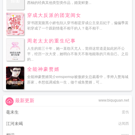
西柚的经典其他类型类作品，婚宠鲜妻...
穿成大反派的团宠闺女
穿书团宠腹黑小娇包别人穿书都是穿成公主皇后妃子，偏偏季裳
初穿成了一个跟剧情毫不相干的人？毫不相干...
周老太太的重生纪事
人生的前三十年，她一直怨天尤人，觉得这世道是如此的不公
平，经历一次大变，她明白不靠天不靠地能靠的只有自己。之后
的...
全能神豪赘婿
全能神豪赘婿简介emspemsp被傲娇女总裁看中，李烨入赘海城
苏家，本想低调咸鱼一生，做个咸鱼赘婿，可...
最新更新
www.biquguan.net
毫末生
蛋伤
江河未竭
达闻西