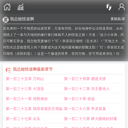
我总能悟道啊
黄狼鼠
/著
莫名来到一个不熟悉的仙道世界，方道有些慌。好在他身怀众法悟道系统，从此
便踏上了一条与天地间的修行者们格格不入的悟道之路！方道：“这小小水滴，尚
且可断石穿金，我怎能荒废修行？”叮！恭喜宿主领悟《玄水决》！“天地之大，为
何阳光总是能普照人间？我要成为这天地间最璀璨的那颗太阳！”叮！恭喜宿主成
功领悟《赤阳剑道》！这是一个修道的世界，世间万物，皆可用道来演化！但当
天道崩溃，万尊证道之际。往生似乎已经失去了应有的价值……秩序碎裂，诸天
亡命！为了心中的那抹纯粹。这一刻，方道被迫提起手中的残剑，凝目逆流，斩
我总能悟道啊
最新章节
向那诸天！（PS：本书前期逗逼，后期沉重，望谨慎观看。泪崩了不关我的事
第一百三十五章 万剑山
第一百三十四章 都是天骄
哦。嗯，我想开创一个悟道流……需要大家的帮助）如果您喜欢我总能悟道啊，
别忘记分享给朋友.
我总是能悟道
我总能悟道啊表情包
我总能悟道啊TXT
我总是
第一百三十三章 大清洗
第一百三十二章 宗主要杀人
能悟道啊
我总能悟道啊英语
我总能悟道啊是什么歌
我总能悟道啊笔趣阁
我总
能悟道啊 黄狼鼠
我总能悟道啊英文
总悟×你
我能一直顿悟第二集
我能悟到的
第一百三十一章 强势身份
第一百三十章 收徒
才是我的
我总能悟道啊123
我总能悟道啊什么意思
我悟道了
第一百二十九章 我等恭迎宗主驾临
第一百二十八章 帝灵筑基
第一百二十七章 出头
第一百二十六章 睁大眼睛好好看