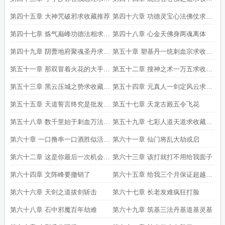
藏推荐
推荐二更
第四十五章 大神咒破邪求收藏推荐
第四十六章 功德灵宝心法佛仗求收
藏推荐第二更
第四十七章 炼气巅峰功德法相求收
第四十八章 心金天佛身两魂离体
藏推荐
第四十九章 阴曹地府聚魂圣丹求收
第五十章 塑基丹一统刺血宗求收藏
藏推荐第二更
推荐四千字
第五十一章 那双冒着火花的大手求
第五十二章 搜神之术一万五求收藏
收藏推荐
推荐二更
第五十三章 黑云压城之势求收藏推
第五十四章 元真人一剑定风云求收
荐
藏推荐这章我试试古典仙侠的写法
第五十五章 天道誓言终究是批发的
第五十七章 天龙古殿五令飞花
上架求收藏推荐
第五十八章 数千里始于刺血万法归
第五十九章 七彩人道天道求收藏推
于仙门
荐入宗了
第六十章 一口撸串一口酒胜似活神
第六十一章 仙门将乱大劫或启
仙订阅已崩溃被逼无奈准备开新书
第六十二章 这是你最后一次机会了
第六十三章 该打就打不用给我面子
你最好把握住
第六十四章 文阵峰要撤销了
第六十五章 给我三个月保证超越他
们
第六十六章 天剑之道拔剑斩击
第六十七章 长老发难疯狂打脸
第六十八章 石中邪魔百年劫难
第六十九章 筑基三法丹基道基灵基