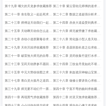
收藏
第十九章 嘴欠的天龙参求收藏推荐
第二十章 紫云雷劫元师傅的道求收
藏推荐
第二十一章 舍生取义一起赴死求收
第二十二章 数据之道超强分析术求
藏推荐
收藏推荐
第二十三章 师傅这天劫我们一起扛
第二十四章 赤炎大道焱焚剑典求收
求收藏推荐
藏推荐
第二十五章 天劫啊天劫你怎么这么
第二十六章 师兄被劈傻了求收藏推
怂呢求推荐收藏
荐
第二十七章 赤劫小道群聚毒谷求收
第二十八章 简化版小型人造天劫第
藏推荐
二更求推荐收藏
第二十九章 天剑灭凶求收藏推荐
第三十章 圣器胚胎长老之位求收藏
推荐
第三十一章 破雷煞大师兄的自尊求
第三十二章 灵药收集竹篮打水求收
收藏推荐
藏推荐第二更
第三十三章 宝药天劫胖参不愿回忆
第三十四章 三纹金丹竟如此不堪一
的往事求收藏推荐
击求收藏推荐第二更
第三十五章 中元大势徐徐图之求收
第三十六章 刺血诡宗神秘山宝第二
藏推荐
更求收藏推荐
第三十七章 青白灵火炼丹之道四千
第三十八章 做修士要讲良心求收藏
字求收藏推荐
推荐
第三十九章 师兄要不咱们干一票第
第四十章 宁直不弯的杨剑求收藏推
二更求收藏推荐
荐
第四十一章 再现黑气求收藏推荐
第四十二章 封灵灭煞求收藏推荐第
二更
第四十三章 小小沙弥在线念经求收
第四十四章 观自在心佛之道求收藏