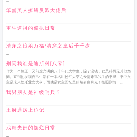
...
笨蛋美人撩错反派大佬后
...
重生道祖的偏执日常
...
清穿之娘娘万福/清穿之皇后千千岁
...
别问我谁是迪斯科[八零]
作为一个颜正，又前途光明的八十年代大学生，除了没钱，狄思科再无其他烦
恼。直到他发现自己生活在一本名叫粉红大亨之爱情难逃我手的书里。书中女
主是未来娱乐业女大亨，而他是女主回忆里的短命白月光！按照剧情，...
我男朋友是神级哨兵？
...
王府通房上位记
...
戏精夫妇的摆烂日常
...