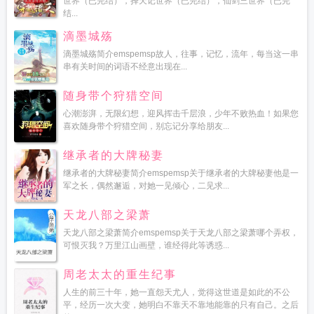
世界（已完结），择天记世界（已完结），仙剑三世界（已完
结...
滴墨城殇
滴墨城殇简介emspemsp故人，往事，记忆，流年，每当这一串
串有关时间的词语不经意出现在...
随身带个狩猎空间
心潮澎湃，无限幻想，迎风挥击千层浪，少年不败热血！如果您
喜欢随身带个狩猎空间，别忘记分享给朋友...
继承者的大牌秘妻
继承者的大牌秘妻简介emspemsp关于继承者的大牌秘妻他是一
军之长，偶然邂逅，对她一见倾心，二见求...
天龙八部之梁萧
天龙八部之梁萧简介emspemsp关于天龙八部之梁萧哪个弄权，
可恨灭我？万里江山画壁，谁经得此等诱惑...
周老太太的重生纪事
人生的前三十年，她一直怨天尤人，觉得这世道是如此的不公
平，经历一次大变，她明白不靠天不靠地能靠的只有自己。之后