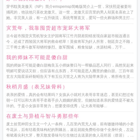
穿书耽美龙傲天（NP）简介emspemsp简略版简介上一世，宋扶熙是被姜珩
捅死的，他说他只喜欢龙傲天。这一世，龙傲天后宫里的男人却莫名喜欢上了
她。非完美人设，有一点升级流，系统弯掰直文，爱写一些火葬场和男主打
脸，...
灾荒年，我靠囤货超市宠坏大将军
古今超市囤货灾荒机智女主护国将军江竹月阴差阳错发现自家超市能连通古
今，还成了西陵国大将军的救命稻草！英俊将军为奸人所害，朝廷弃之不顾，
三千将士勇斗敌军却牺牲惨烈。敌军围城，粮食短缺，水源枯竭，万千...
我的师妹不可能是傻白甜
我的师妹不可能是傻白甜梅良玉小师妹整日与一帮极品恶人同行，虽然笑起来
明媚可爱说话又软，但应该有点东西，不可能是恶人圈里的傻白甜。三百年前
玄古大陆星辰碎裂昭告天下有五位灭世之人将为大陆带来异火，将所有生灵焚
烧殆尽，请务必...
秋梢月盛（表兄妹骨科）
表亲的爱情，真的会有结果吗？女孩从小就对大表哥非常迷恋，甚至幻想过有
朝一日可以和大表哥手牵着手步入婚姻的殿堂。但她知道表亲的爱情是不被允
许的。于是小女孩非常努力，想要变得优秀，让大表哥能够...
在废土与异植斗智斗勇那些年
废土拾荒种田女主文一个人一条狗，几百里内荒无人烟，前有嗷嗷待哺的小牵
牛花从，后有结着美味枸杞的荆棘丛，凑近就能免费给你做个全身针灸，左边
有呲着尖利大牙，整天散发香味勾引生物过去送菜的食人花邻居（群居），右