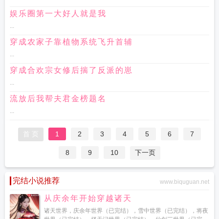
娱乐圈第一大好人就是我
...
穿成农家子靠植物系统飞升首辅
...
穿成合欢宗女修后揣了反派的崽
...
流放后我帮夫君金榜题名
...
首 页
1
2
3
4
5
6
7
8
9
10
下一页
完结小说推荐
www.biquguan.net
从庆余年开始穿越诸天
诸天世界，庆余年世界（已完结），雪中世界（已完结），将夜