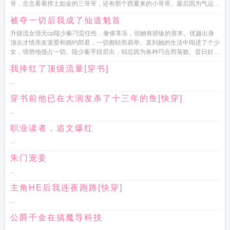
哥，念念看着挥土如金的三哥哥，还有那个西夏来的小哥哥。最后因为气运比
不过被耗死...
被夺一切后我成了仙道魁首
升级流女强无cp陆少蘅刁蛮任性，奢侈享乐，但她有骄纵的资本。优越出身
顶尖才情亲友宠爱和婚约郎君，一切都轻而易举。直到她的生活中闯进了个少
女，强势地侵占一切。陆少蘅手段层出，却总因为各种巧合而落败。昔日好友
反目，父母视陆少...
我捧红了顶级流量[穿书]
...
穿书前他已在大润发杀了十三年的鱼[快穿]
...
职业读者，追文爆红
...
朱门宠妾
...
主角HE后我连夜跑路[快穿]
...
公爵千金在搞魔导科技