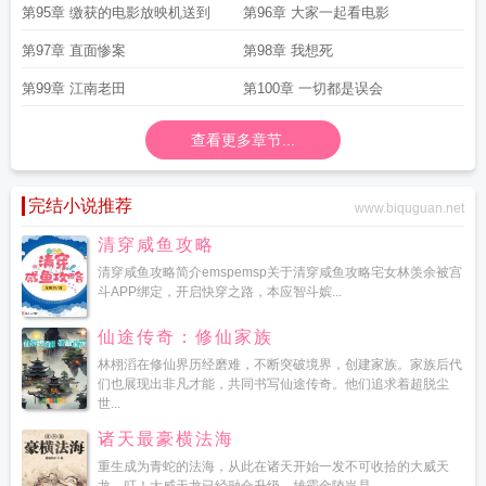
第95章 缴获的电影放映机送到
第96章 大家一起看电影
第97章 直面惨案
第98章 我想死
第99章 江南老田
第100章 一切都是误会
查看更多章节...
完结小说推荐
www.biquguan.net
清穿咸鱼攻略
清穿咸鱼攻略简介emspemsp关于清穿咸鱼攻略宅女林羡余被宫
斗APP绑定，开启快穿之路，本应智斗嫔...
仙途传奇：修仙家族
林栩滔在修仙界历经磨难，不断突破境界，创建家族。家族后代
们也展现出非凡才能，共同书写仙途传奇。他们追求着超脱尘
世...
诸天最豪横法海
重生成为青蛇的法海，从此在诸天开始一发不可收拾的大威天