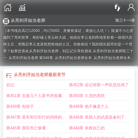
从亮剑开始当老师
陈三十一
/著
（本书现在高订12000，均订5000，质量有保证，请放心入坑！）陈潇不小心穿
越到了亮剑世界，刚好碰上苍云岭大战，他就在李云龙的阵地里拎着一袋现代良
种土豆，突围后李云龙居然想抢他的土豆。你敢相信？我的团长跟亮剑是一个世
界？如果您喜欢从亮剑开始当老师，别忘记分享给朋友.
从亮剑开始当老师陈三十
一
从亮剑开始当老师 第348章
从亮剑开始当老师全本
从亮剑开始当老师全本
网
从亮剑开始当老师的最新章节
从亮剑开始当老师顶点
从亮剑开始当老师 第
426章
以亮剑开始当老师
从亮剑世界开始当老师
从亮剑开始当老师陈潇回去是
从亮剑开始当老师
最新章节
哪一集
后记
第452章 还记得那一声叹息结局了
第451章 去接几个人新书求收藏
第450章 久违的系统
第449章 包饺子
第448章 他不像是个人
第447章 英军和日军打的同样的主
第446章 美国人的武器装备到了
意
第445章 我军伤亡惨重
第444章 来救自己的