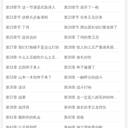
第19章节 这一节课是武装潜入
第20章节 就开了一枪
第21章节 侦察兵必备课程
第22章节 任务又见任务
第23章节 丁伟
第24章节 两位团长咱们要发财了
第25章节 提前说好
第26章 丁伟的警卫员
第27章 我们打炮楼不是这么打的
第28章 惊人的土豆产量谢风雨逍
遥下扬州的支持打赏
第29章 什么土豆能吃什么土豆不
第30章 旅长好吃
能吃
第31章 总部终于来人
第32章 终于健康了
第33章 山本一木你终于来了
第34章 一触即分的战斗
第35章 设伏
第36章 战斗打响
第37章 战果
第38章 这一定是八路军的特种部
队
第39章 战俘营
第40章 旅长给李云龙挖坑
第41章 魏和尚的机会
第42章 抢枪
第43章 以后跟我吧
第44章 独立团政委赵刚