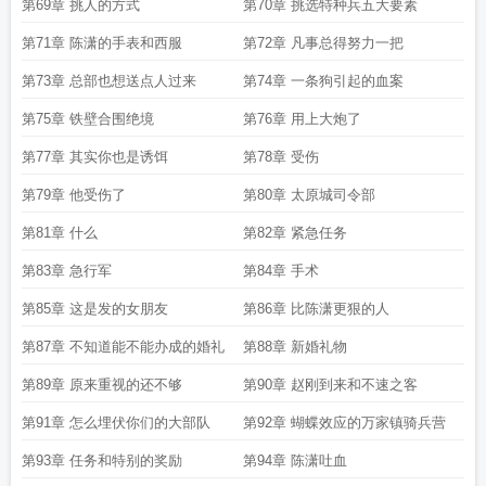
第69章 挑人的方式
第70章 挑选特种兵五大要素
第71章 陈潇的手表和西服
第72章 凡事总得努力一把
第73章 总部也想送点人过来
第74章 一条狗引起的血案
第75章 铁壁合围绝境
第76章 用上大炮了
第77章 其实你也是诱饵
第78章 受伤
第79章 他受伤了
第80章 太原城司令部
第81章 什么
第82章 紧急任务
第83章 急行军
第84章 手术
第85章 这是发的女朋友
第86章 比陈潇更狠的人
第87章 不知道能不能办成的婚礼
第88章 新婚礼物
第89章 原来重视的还不够
第90章 赵刚到来和不速之客
第91章 怎么埋伏你们的大部队
第92章 蝴蝶效应的万家镇骑兵营
第93章 任务和特别的奖励
第94章 陈潇吐血