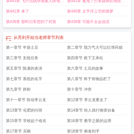
第443章 飞行员跳伞落敌人阵地上
第442章 被甩了巴掌踹倒在地还在
新书求收藏
脑袋上尿了
第441章 来了
第440章 太平洋上空的噩梦
第439章 那时日军想到了对策
第438章 可能不太会说话
从亮剑开始当老师
章节列表
第一章节 半袋土豆
第二章节 我力气大可以扛弹药箱
第三章节 支线任务
第四章节 救下王承柱
第五章节 陈潇的表演
第六章节 土豆的故事
第七章节 系统的名字
第八章节 终于有物品栏了
第九章节 拼刺
第十章节 冲突
第十一章节 惊动李云龙
第12章节 李云龙要走了
第13章节 化肥的问答
第14章节 给人就行物资自备
第15章节 学校起个啥名
第16章节 教学之眼的运用
第17章节 买粮
第18章节 粮食到手