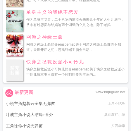
龙。叮！大威天龙已经融合升级。雄霸金陵岂是...
单身主义的我绝不恋爱
作为单身主义者，二十八岁的陈流火未来几十年的人生计划中，
从未有过恋爱与结婚这两个词组的立足之地。除了老妈...
网游之神级土豪
网游之神级土豪简介emspemsp关于网游之神级土豪谁也不知
道，天世开启之初，游戏终端主脑会自动...
快穿之拯救反派小可怜儿
快穿之拯救反派小可怜儿简介emspemsp关于快穿之拯救反派小
可怜儿每本书里都有一个时刻想要害主角的...
最新更新
www.biquguan.net
小说主角赵暮云全集无弹窗
上岸不吃鱼
叶成主角小说大结局+番外
臭豆腐拌小葱
主角徐命小说无弹窗
夕四华华