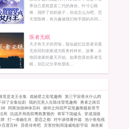
界自己居然是富二代的身份。叶寸心陈
锋，我怀了你的孩子，你说怎么办吧。范
天雷陈锋，有兴趣做我们铁手团的兵吗？
康师傅这个兵是我的，谁也别想从我这里
挖走，德州扒鸡，二十年的好酒也不行，
医者无眠
谁挖谁孙子。雷战陈锋啊，我可是你舅
天才有天才的苦恼，疑似超忆症患者吴冕
舅，有没有兴趣来我们火凤凰女子特战队
无奈回到老家成为医务科科长。故事，从
来当指挥官，叶寸心也在我们火凤凰哦！
他回老家的夏天开始。如果您喜欢医者无
陈锋如果您喜欢让你代管狼牙，火凤凰全
眠，别忘记分享给朋友...
成女兵王，别忘记分享给朋友...
婿竟是龙王全集
诡秘星之彩笔趣阁
第三宇宙香水什么档
不掉了全集短剧
我的完美人生陈佳莹笔趣阁
勇者之路百
38
阿斯加德神体百科
俯仰之间宿芦花笔趣阁最新章节
结局
抗战开局燕双鹰救萧雅的
将军下跪磕头
穿成顶级
名牌
打一准确生肖
爱恋之都
对牛谈情番外篇
池小鱼电视
本百度百科
异星传奇吧
灾害控制局漫威电影宇宙
御兽家