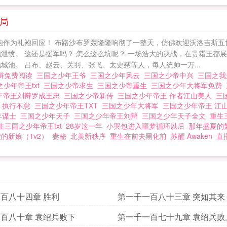
局
炮作为礼袍回应！ 布路沙布罗轰隆隆响彻了一整天，仿佛欢迎沃洛吉斯五世
愤。 这还是援军吗？ 怎么这么坑呢？ 一场浩大的决战，在贵霜王都展开。
城池。 吕布、赵云、关羽、张飞、太史慈等人，每人统帅一万...
辩免费阅读
三国之少年王爷
三国之少年风云
三国之少帝中兴
三国之
之少年帝王txt
三国之少帝求生
三国之少帝重生
三国之少年大将军免费
年帝王刘辩罗成王忠
三国之少帝新传
三国之少年帝王 作者江山美人
三
 执行不怠
三国之少年帝王TXT
三国之少年大将军
三国之少年帝王 江
年谋士
三国之少年天子
三国之少年帝王刘辩
三国之少年天子全文
重生
生三国之少年帝王txt
28岁这一年
小哭包进入噩梦循环以后
那年盛夏的
的新娘（1v2）
妻秘
北美新秩序
重生在前夫黑化前
苏醒 Awaken
直
百八十四章 胜利
第一千一百八十三章 突如其来
百八十章 袁绍兵败下
第一千一百七十九章 袁绍兵败