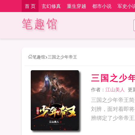
首 页
玄幻修真
重生穿越
都市小说
军史小
笔趣馆
笔趣馆
>
三国之少年帝王
三国之少
作者：
江山美人
更新
三国之少年帝王简
刘辨，面对着即将