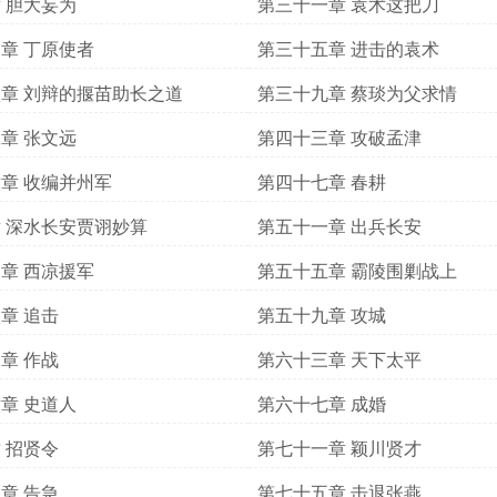
 胆大妄为
第三十一章 袁术这把刀
章 丁原使者
第三十五章 进击的袁术
章 刘辩的揠苗助长之道
第三十九章 蔡琰为父求情
章 张文远
第四十三章 攻破孟津
章 收编并州军
第四十七章 春耕
 深水长安贾诩妙算
第五十一章 出兵长安
章 西凉援军
第五十五章 霸陵围剿战上
章 追击
第五十九章 攻城
章 作战
第六十三章 天下太平
章 史道人
第六十七章 成婚
 招贤令
第七十一章 颖川贤才
章 告急
第七十五章 击退张燕