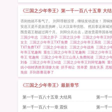
《三国之少年帝王》第一千一百八十五章 大结
否则他就不客气了。 刘辩理都没理，继续发动进攻！ 用铜
安息王是不是故意挑衅，让大汉皇帝愤怒。 然后拿这座城池泄
围贵霜王都超过两个月。 刘辩分兵出去，进攻贵霜帝国各地
三国少年志
三国之弃子
三国之汉少帝
三国之少年帝王刘
女主
三国之少年帝王TXT免费
三国之少年帝王系统
三国
TXT免费TXT
三国之少年雄主
三国之少年战将
三国之少
年帝王笔趣阁
重生三国之少年帝王笔趣阁
三国之少年帝王
帝王 笔趣阁
三国之少年帝王江山美人免费阅读
三国之少
刘备
三国之少年帝王txt盘
三国之少年帝王刘辩笔趣阁
重
凶小锦鲤诱撩美强惨大佬
拱手相让
简单爱
朋友关系
恶蛟
免疫
开到荼蘼花事了
《三国之少年帝王》最新章节
第一千一百八十五章 大结局
第一千一
第一千一百八十一章 震惊
第一千一