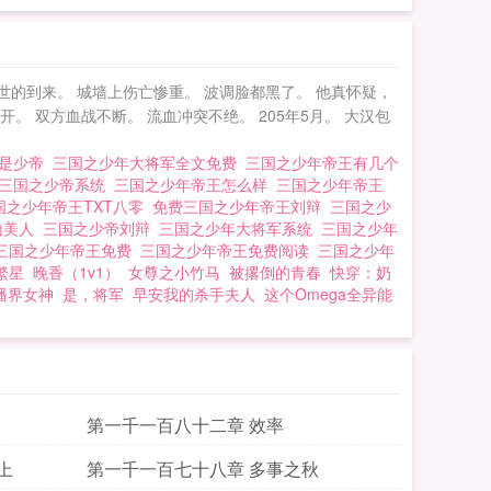
的到来。 城墙上伤亡惨重。 波调脸都黑了。 他真怀疑，
 双方血战不断。 流血冲突不绝。 205年5月。 大汉包
我是少帝
三国之少年大将军全文免费
三国之少年帝王有几个
三国之少帝系统
三国之少年帝王怎么样
三国之少年帝王
国之少年帝王TXT八零
免费三国之少年帝王刘辩
三国之少
山美人
三国之少帝刘辩
三国之少年大将军系统
三国之少年
三国之少年帝王免费
三国之少年帝王免费阅读
三国之少年
繁星
晚香（1v1）
女尊之小竹马
被撂倒的青春
快穿：奶
播界女神
是，将军
早安我的杀手夫人
这个Omega全异能
第一千一百八十二章 效率
上
第一千一百七十八章 多事之秋