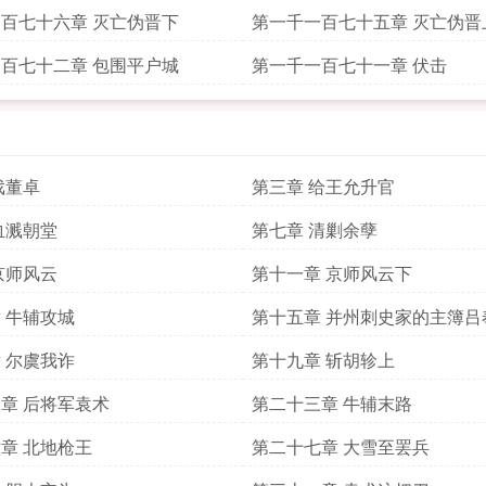
百七十六章 灭亡伪晋下
第一千一百七十五章 灭亡伪晋
百七十二章 包围平户城
第一千一百七十一章 伏击
戏董卓
第三章 给王允升官
血溅朝堂
第七章 清剿余孽
京师风云
第十一章 京师风云下
 牛辅攻城
第十五章 并州刺史家的主簿吕
 尔虞我诈
第十九章 斩胡轸上
章 后将军袁术
第二十三章 牛辅末路
章 北地枪王
第二十七章 大雪至罢兵