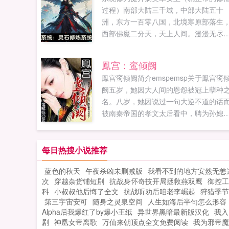
过程）南部大陆三千域，中部大陆五十
洲，东方一百零八国，北境寒原部落生
西部佛魔二分天，天上人间。漫漫无尽
仙路，所有人都为那最终的大道。可天
压制，从荒古至今无数天骄大道不得。
鳯宫：鸾倾阙
戮仙王为得大道布万古杀局，金佛轮回
鳯宫鸾倾阙简介emspemsp关于鳯宫鸾
魔求佛魔共生挣脱束缚，炎烬仙王创建
阙五岁，她因大人间的恩怨被冠上孽种
域近古天道异动界...
名。八岁，她因说过一句大逆不道的话
被南秦帝国的孝文太后看中，聘为孙媳
选，远嫁南秦，成为天下人羡慕的南秦
子妃。这份惊喜似乎是太重了，可是，..
每日热搜小说推荐
蓝色的秋天
午夜杀凶未删减版
我看不到的地方安然无恙
次
穿越杂货铺短剧
抗战身怀奇技开局拯救燕双鹰
御控工
科
小叔叔他后悔了全文
抗战听劝后咱老李崛起
狩猎季节
第三宇宙安可
随身之灵泉空间
人生如海后半句怎么形容
Alpha后我爆红了by爆小王纸
异世界黑暗最新版汉化
我入
剧
神凰女帝离歌
万仙来朝顶点全文免费阅读
我为邪帝魔