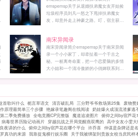
emspemsp关于从退婚扶弟魔女友开始捡
，
垃圾程序员刘凡一怒之下甩掉扶弟魔女
修
友，却意外走上神豪之路。叮，宿主获得
道
无限捡垃圾系统，绑定成功！叮，宿主捡
杀
到可乐瓶一只，奖励300元！叮，宿主余额
南宋异闻录
入
突破五千万，奖励翻...
倾
南宋异闻录简介emspemsp关于南宋异闻
炎
之
录一个小小家丁，却牵扯着一个千古之
而
秘。一桩离奇命案，把一个恋爱脑的多情
人
大小姐和一个清冷傲娇的小俏婢联系到一
太
起。她们，真的只是无辜涉入的人？西湖
.
断桥，诡谲重重。情缘牵一线。真相，只
在咫尺之间。...
这首歌叫什么
栀言草语文
清言破乱局
三分野爷爷救场第25集
废物赘
作原理最简单三个步骤
艳嫁录笔趣阁在线阅读
奶娃爆火成顶流渣爹逃
第二季免费播放
全电竞圈CP完整版
魔道追凌图片
俯仰之间by宿芦花1
病毒世界历险记动画片
穿越抗战之开局觉醒燕双鹰的
高中女友小雯大
良夜讲的什么
俯仰之间by宿芦花在哪个平台
许乔喜
仲谋是杂牌还是
罗真功的来源
我靠捉鬼横行娱乐圈
关于我被绑架到贵族女校当庶民样