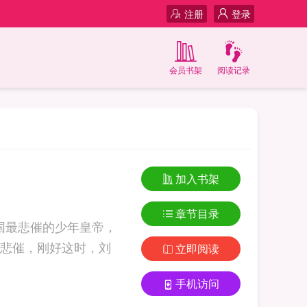
注册
登录
会员书架
阅读记录
加入书架
章节目录
三国最悲催的少年皇帝，
悲催，刚好这时，刘
立即阅读
手机访问