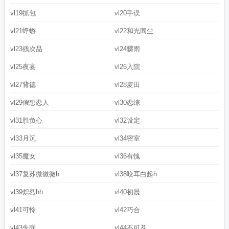
vl19抓包
vl20手误
vl21蜉蝣
vl22和光同尘
vl23残次品
vl24骤雨
vl25夜宴
vl26入院
vl27背德
vl28麦田
vl29假想恋人
vl30恋综
vl31胜负心
vl32设定
vl33月沉
vl34密室
vl35魔女
vl36有愧
vl37复苏微微微h
vl38咬耳白起h
vl39炽烈hh
vl40初晨
vl41可怜
vl42巧合
vl43失联
vl44不可及