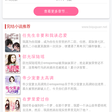
查看更多章节...
完结小说推荐
www.biquguan.net
任先生非要和我谈恋爱
我愿为你屈膝，成为你生生世世的不二臣。任慈。星际第七区。
夏氏二小姐夏莫颜第一次回乡，便遭遇了离奇灭门爆炸惨案。...
邵允琛陆瑶
邵允琛陆瑶简介emspemsp被亲妹妹算计，抢走家族荣誉还不
算，连青梅竹马的未婚夫也被抢走！夏小汐发誓...
帝少宠妻太高调
帝少宠妻太高调简介emspemsp关于帝少宠妻太高调轻信渣男，
慕久被害的家破人亡。今天你们弄不死我...
在梦里爱过你
我经常会做到同一个梦，在那个梦里，我爱一个冰山皇帝爱得死
去活来。然后，我居然就在现实世界里见到了他？...