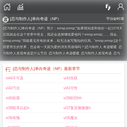
[恋与制作人]单向奇迹（NP）
宇治金时
/著
[恋与制作人]单向奇迹（NP）简介：emsp;emsp;*如果我知道和他在一起1078天
后我就会在这个世界中死去，我还会选择继续爱他吗？emsp;emsp;……我会。
emsp;emsp;“我能看见所有的未来，却无法改写预知的结局。”emsp;emsp;[这个
因爱而生的世界，也会有一天因为爱的消失而崩塌吗？]
恋与制作人 奇迹暖暖
恋
与制作人发现奇迹是什么节目
恋与制作人奇迹暖暖
恋与制作人发现奇迹
恋与制
作人单推
发现奇迹恋与制作人
恋与制作人单属性卡有哪些
奇迹暖暖和恋与制作
人
r向恋与制作人
r30向恋与制作人
恋与制作人和奇迹暖暖的关系
奇迹暖暖恋
[恋与制作人]单向奇迹（NP）
最新章节
与制作人
恋与制作人和奇迹暖暖
恋与制作人单线剧情
vl44不可及
vl43失联
vl42巧合
vl41可怜
vl40初晨
vl39炽烈hh
vl38咬耳白起h
vl37复苏微微微h
vl36有愧
vl35魔女