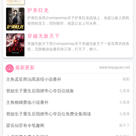
护美狂龙
护美狂龙简介emspemsp关于护美狂龙战场上，他是让敌人闻风
丧胆的龙王，回到都市，他是让女上司头疼...
穿越无敌天下
穿越无敌天下简介emspemsp关于穿越无敌天下一套至尊武侠系
统，无限畅游金庸武侠江湖，打天下，撩小...
最新更新
www.biquguan.net
主角孟笙商泊禹裴绥小说番外
槿郗
替姐生子重生后我撩帝心夺后位续集
七喜喜
主角柳婵萧临小说番外
七喜喜
替姐生子重生后我撩帝心夺后位免费全集阅读
七喜喜
梁岳仙官有令笔趣阁
裴不了