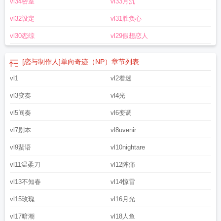
vl34密室
vl33月沉
vl32设定
vl31胜负心
vl30恋综
vl29假想恋人
[恋与制作人]单向奇迹（NP）
章节列表
vl1
vl2着迷
vl3变奏
vl4光
vl5间奏
vl6变调
vl7剧本
vl8uvenir
vl9蜚语
vl10nightare
vl11温柔刀
vl12阵痛
vl13不知春
vl14惊雷
vl15玫瑰
vl16月光
vl17暗潮
vl18人鱼