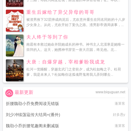
于二婚，却因为高度近视，跟普通的单亲爸爸领了证。本以...
重生后嫁给了异父异母的哥哥
被渣男推下32层摔成肉泥后，尤欢意外重生在同名同姓的十八岁
少女身上。从此，尤欢开始了复仇之路。渣男影帝酒局谈事，...
夫人终于等到了你
南霜有本救过她命并陪她成长的神书。神书主人北漠寒是她唯一
崇拜的人。这天，她携神书穿至一座大庄园，终见他。北...
大唐：自爆穿越，宰相爹盼我成龙
杜河一觉睡醒，穿越玄武门之变前夕，成为杜如晦之子。杜荷
爹，我是未来人？杜如晦你这孤魂野鬼将我儿弄到哪去...
最新更新
www.biquguan.net
折腰魏劭小乔免费阅读无错版
蓬莱客
刘少冲续荡寇传大结局+(番外)
好多愚y
魏劭小乔折腰笔趣阁未删减版
蓬莱客