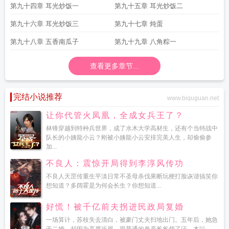
第九十四章 耳光炒饭一
第九十五章 耳光炒饭二
第九十六章 耳光炒饭三
第九十七章 炖蛋
第九十八章 五香南瓜子
第九十九章 八角粽一
查看更多章节...
完结小说推荐
www.biquguan.net
让你代管火凤凰，全成女兵王了？
林锋穿越到特种兵世界，成了水木大学高材生，还有个当特战中
队长的小姨龍小云？刚被小姨龍小云安排完美人生，却偷偷参
加...
不良人：震惊开局得到李淳风传功
不良人天罡传重生平淡日常不圣母杀伐果断玩梗打脸诙谐搞笑你
想知道？多阔霍是为何会长生？你想知道...
好慌！被千亿前夫拐进民政局复婚
一场算计，苏枝失去清白，被豪门丈夫扫地出门。五年后，她急