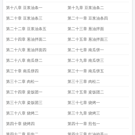
么样
大理寺小饭堂 漫漫步归
大理寺小饭堂免费全文阅读5200
大理寺小饭堂无
第十八章 豆浆油条一
第十九章 豆浆油条二
弹窗笔趣阁
大理寺小饭堂复更
大理寺小饭堂女主父亲
大理寺小饭堂笔趣阁在
第二十章 豆浆油条三
第二十一章 豆浆油条四
线
大理寺小饭堂全文免费阅读
大理寺小饭堂无弹窗阅读
大理寺小饭堂在线阅读
免费完整版
大理寺小饭堂资源
大理寺小饭堂林婓表白
大理寺小饭堂TXT
大理
第二十二章 豆浆油条五
第二十三章 葱油拌面
寺小饭堂青山白白
大理寺小饭堂女主和男主什么时候在一起的
大理寺小饭堂起
点中文网
大理寺小饭堂女主父亲真相
大理寺小饭堂笔趣阁最新章节TXT
大理寺
第二十四章 葱油拌面二
第二十五章 葱油拌面三
小厨娘
大理寺小饭堂裕王
大理寺小饭堂全本完结免费
第二十六章 葱油拌面四
第二十七章 南瓜饼一
第二十八章 南瓜饼二
第二十九章 南瓜饼三
第三十章 南瓜饼四
第三十一章 南瓜饼五
第三十二章 肉松一
第三十三章 肉松二
第三十四章 粢饭团一
第三十五章 粢饭团二
第三十六章 粢饭团三
第三十七章 烧烤一
第三十八章 烧烤二
第三十九章 烧烤三
第四十章 烧烤四
第四十一章 煎包一
第四十二章 煎包二
第四十三章 红油抄手一