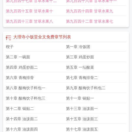
第九百四十七章 甘草水果十二
第九百四十六章 甘草水果十一
寺小饭堂温玄策秘密
大理寺小饭堂更新了吗
大理寺小饭堂全文免费
大理寺旧
址
大理寺小饭堂123读书网
大理寺小饭堂书评
大理寺庙一览表
大理寺地址
大
第九百四十五章 甘草水果十
第九百四十四章 甘草水果九
理寺小饭堂全文
大理寺干嘛的
大理寺小饭堂故事情节
大理寺小饭堂温玄策翻案
了吗
大理寺小饭堂男女主第几章在一起
大理寺小饭堂笔趣阁最新
大理寺小饭堂
第九百四十三章 甘草水果八
第九百四十二章 甘草水果七
无弹窗手机版
大理寺小饭堂免费阅读
大理寺小饭堂精校版免费
大理寺最小的
官
大理寺小饭堂正版
大理寺小饭堂全本免费
大理寺小饭堂奇书网
大理寺小饭
大理寺小饭堂全文免费
章节列表
堂全文免费阅读软件
大理寺小饭堂百度百科
大理寺小饭堂完整版免费
大理寺小
饭堂为啥不更了
楔子
大理寺小饭堂温玄策被谁陷害
第一章 冷饭团
大理寺内堂
云南大理大理寺
大
理寺小饭堂起点
大理寺小饭堂最新章节笔趣阁
大理寺小饭堂笔趣阁免费阅读
大
第二章 一碗面
第三章 鸡蛋炒面
理寺小饭堂女主父亲谁害的
大理寺小饭堂温玄策留了啥
大理寺小饭堂第三中文
网
大理寺小饭堂免费
大理寺小饭堂讲什么故事
大理寺小饭堂(漫漫步归)
大理寺
第四章 鸡蛋炒面二
第五章 一坛酸菜
小饭堂 起点
大理寺小饭堂现在改名叫啥
大理寺小饭堂最新
大理寺小饭堂案件
第六章 青梅排骨
第七章 青梅排骨二
分析
大理 庙
大理寺小饭堂在线阅读免费
大理寺小饭堂笔趣阁手机版
大理寺食
堂
大理寺小饭堂真相揭秘
大理寺小饭堂TXT免费
穿越成大理寺少卿之女
大理
第八章 酸梅饮子料包一
第九章 酸梅饮子料包二
寺小饭堂全本
大理吃斋饭的寺庙
大理寺小饭堂静太妃结局
大理寺小饭堂全文
第十章 酸梅饮子料包三
第十一章 锅贴一
TXT
大理寺庙
大理寺小饭堂完结了吗
大理寺小饭堂在线阅读
大理寺小饭堂简
介
大理网红寺院
大理寺小饭堂无弹窗在线阅读
大理寺小饭堂免费观看
大理寺
第十二章 锅贴二
第十三章 油泼面一
小饭堂百度
大理寺小饭堂免费阅读软件
大理网红寺庙在哪
大理寺小饭堂电子
书
大理寺小饭堂(美食)免费阅读
大理寺小饭堂好看吗
大理寺小饭堂 笔趣阁
大
第十四章 油泼面二
第十五章 油泼面三
理寺小饭堂讲的什么
大理寺小饭堂笔趣阁
大理寺小饭堂女主和男主
大理寺小饭
第十六章 油泼面四
第十七章 油泼面五
堂结局
大理寺小饭堂温玄策犯案原因
大理寺小饭堂大结局
大理寺小饭堂结局怎