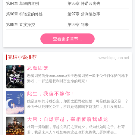
第94章 草率的道别
第95章 符诺云离去
第96章 符诺云的修炼
第97章 猜测编故事
第98章 直接操控
第99章 到来
查看更多章节...
完结小说推荐
www.biquguan.net
恶魔囚笼
恶魔囚笼简介emspemsp关于恶魔囚笼一款不受任何保护的地下
游戏，一群追逐权利财富生命的玩家！...
此生，我偏不嫁你！
她是唐朝的玲珑公主，却因太肥而被拒婚，可是她偏偏又是一个
爱面子认死理的公主，所以她选择喝下鹤顶红，并且发誓我...
大唐：自爆穿越，宰相爹盼我成龙
杜河一觉睡醒，穿越玄武门之变前夕，成为杜如晦之子。杜荷
爹，我是未来人？杜如晦你这孤魂野鬼将我儿弄到哪去...