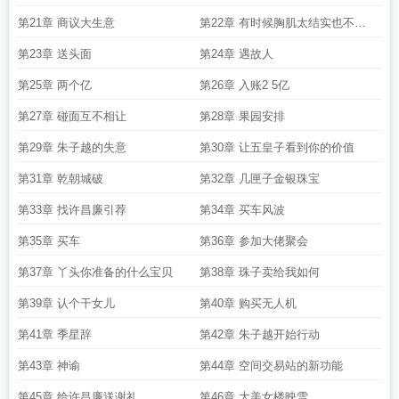
第21章 商议大生意
第22章 有时候胸肌太结实也不是
好事
第23章 送头面
第24章 遇故人
第25章 两个亿
第26章 入账2 5亿
第27章 碰面互不相让
第28章 果园安排
第29章 朱子越的失意
第30章 让五皇子看到你的价值
第31章 乾朝城破
第32章 几匣子金银珠宝
第33章 找许昌廉引荐
第34章 买车风波
第35章 买车
第36章 参加大佬聚会
第37章 丫头你准备的什么宝贝
第38章 珠子卖给我如何
第39章 认个干女儿
第40章 购买无人机
第41章 季星辞
第42章 朱子越开始行动
第43章 神谕
第44章 空间交易站的新功能
第45章 给许昌廉送谢礼
第46章 大美女楼映雪