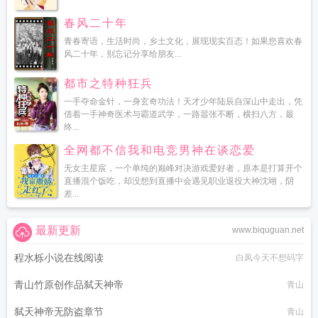
春风二十年
青春寄语，生活时尚，乡土文化，展现现实百态！如果您喜欢春
风二十年，别忘记分享给朋友...
都市之特种狂兵
一手夺命金针，一身玄奇功法！天才少年陆辰自深山中走出，凭
借着一手神奇医术与霸道武学，一路嚣张不断，横扫八方，最
终...
全网都不信我和电竞男神在谈恋爱
无女主星宸，一个单纯的巅峰对决游戏爱好者，原本是打算开个
直播混个饭吃，却没想到直播中会遇见职业退役大神沈翊，阴
差...
最新更新
www.biquguan.net
程水栎小说在线阅读
白凤今天不想码字
青山竹原创作品弑天神帝
青山
弑天神帝无防盗章节
青山