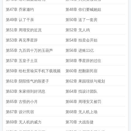
第47章 乔家邀约
第48章 你们要喊她姑
第49章 认了干亲
第50章 送了一套房
第51章 周瑾安的近况
第52章 无人鸡
第53章 再见季星辞
第54章 拍卖会开始
第55章 九百四十万的玉葫芦
第56章 进账11亿
第57章 五皇子土豆
第58章 季星辞的过往
第59章 给杜景瑜买手机下载视频
第60章 想翻新民宿
第61章 阴阳怪气的陈婆子
第62章 果园现状与规划
第63章 朱家得到好消息
第64章 找设计团队
第65章 古怪的小月
第66章 周瑾安又被罚
第67章 设计民宿
第68章 无人机上场
第69章 无人机的威力
第70章 大战告捷