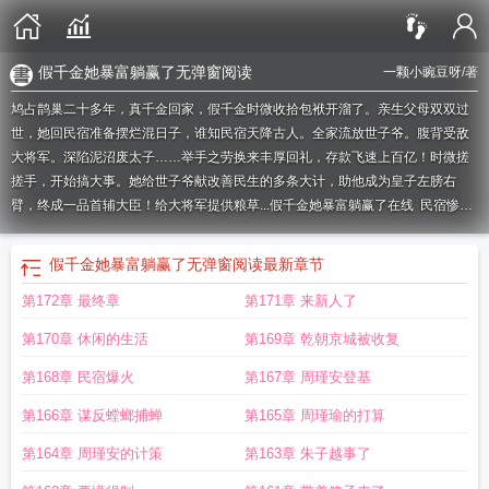
假千金她暴富躺赢了无弹窗阅读
一颗小豌豆呀
/著
鸠占鹊巢二十多年，真千金回家，假千金时微收拾包袱开溜了。亲生父母双双过
世，她回民宿准备摆烂混日子，谁知民宿天降古人。全家流放世子爷。腹背受敌
大将军。深陷泥沼废太子……举手之劳换来丰厚回礼，存款飞速上百亿！时微搓
搓手，开始搞大事。她给世子爷献改善民生的多条大计，助他成为皇子左膀右
臂，终成一品首辅大臣！给大将军提供粮草...
假千金她暴富躺赢了在线
民宿惨
淡
假千金她暴富躺赢了笔趣阁5200
假千金她暴富躺赢了在线阅读
假千金她暴
富躺赢了全文
假千金她暴富躺赢了全本
假千金她暴富躺赢了精校版
我家民宿通
假千金她暴富躺赢了无弹窗阅读
最新章节
古代男主
民宿通古今假千金她暴富躺赢了免费阅读
假千金她暴富躺赢了无错
第172章 最终章
第171章 来新人了
版
假千金她暴富躺赢了原著
假千金她暴富躺赢了顶点中文
民宿靠谱吗?
假千金
她暴富躺赢了 一颗小豌豆呀
假千金她暴富躺赢了全文免费
假千金她暴富躺赢了
第170章 休闲的生活
第169章 乾朝京城被收复
笔趣阁无弹窗
民宿界大佬
假千金她暴富躺赢了手打无错字版
假千金她暴富躺赢
了奇书网
民宿的坑人套路
以民宿为由的骗局
假千金她暴富躺赢了无弹窗免
第168章 民宿爆火
第167章 周瑾安登基
费
假千金她暴富躺赢了 全文免费阅读
民宿通古今
民宿通古代
民宿通古今假千
第166章 谋反螳螂捕蝉
第165章 周瑾瑜的打算
金她暴富躺赢了
以做民宿为由的骗局
假千金她暴富躺赢了
民宿新骗局
假千金
她暴富躺赢了笔趣阁无错版
假千金她暴富躺赢了 一颗小
假千金她暴富躺赢了最
第164章 周瑾安的计策
第163章 朱子越事了
新章节更新
假千金她暴富躺赢了全文阅读
假千金她暴富躺赢了TXT免费
假千金