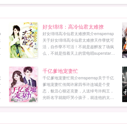
好女绵绵：高冷仙君太难撩
p
好女绵绵高冷仙君太难撩简介emspemsp
上
关于好女绵绵高冷仙君太难撩天作孽犹可
人
活，自作孽不可活！不就是趁醉发了场疯
后
么，不就是指着天上的雷电唱superstar
以
么？不就是又多嘴说了一句敢问哪位仙友
在此渡劫么？要不要就这么草率的被穿了
千亿爹地宠妻忙
地
过来？好...
死
千亿爹地宠妻忙简介emspemsp关于千亿
外
一
爹地宠妻忙传闻许家四爷许连城是个变
，
入
态，貌丑心狠还克妻，人送绰号许阎王，
那
着
光听名字就能吓哭小孩子，就连他的太太
风
庄沫沫也在媒体前承认了这个事实。庄沫
沫我老公的确是个变态，钱变态多，脸变
态帅。瞪什么瞪，再瞪他也只能是我的！...