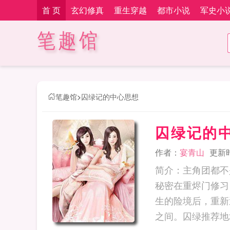
首 页
玄幻修真
重生穿越
都市小说
军史小
笔趣馆
笔趣馆
>
囚绿记的中心思想
囚绿记的
作者：
宴青山
更新时间
简介：主角团都不
秘密在重烬门修习
生的险境后，重新