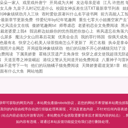
朵朵一家人
戏里戏外唐宁
开局成为大树
友达母亲是谁
江凡 许悠然 
女儿身 九皇子儿时记忆是什么
校园女神反差生活TXT最新章节列表
姐
到神象镇狱劲月入三块
诳时爱欲原著叫什么名字读书网
前方高能人工
令最新章节更新免费
悖爱纪年by纪年笔趣阁
重生七零大小姐搬空家产去
神之风流全文在线
傲娇笔趣阁txt
师尊虐恋
老婆初恋全文免费阅读
黑
裁老婆爱上我4
我说桥边姑娘你的忧伤我把你放心上
将风遗忘在角落
什么尿多
魔法少女山田幕后花絮
优美会会员
我的罪行韩国
假偶天成免
色最有名
快穿之心机美人绿茶指南怎么不更新了
死亡名额
执伞是拿
我照片去网恋
开局提取神象镇狱劲
他们的玩物不开心的橘猫完结了没
免费阅读
下属美娇妻
霍格沃茨遗产主角身世
快穿之虐文使我超强无防
假
天道至尊之神皇崛起
港综义警从无间道开始免费阅读
八重神子与雷
妹不是穹下一句
他们的玩物橘子猫免费阅读
天降娇妻霸道宠第1章
精
面有什么大鱼
网站地图
可获取的网页内容，本站爬虫遵循robots协议，若您的网站不希望被本站爬虫抓取，可通过
抓取到的内容由程序自动进行排版处理再展现，不涉及更改内容，不针对任何内容表述
（站点内容必须允许游客访问，本站爬虫不会抓取需要登录后才展现内容的站点），
如内容有违规，请通过本站反馈功能提交给我们进行删除处理。