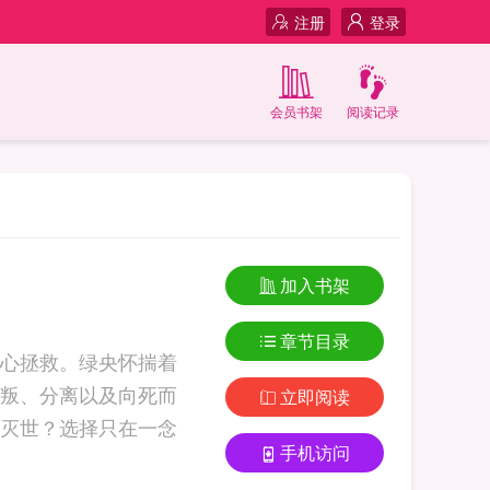
注册
登录
会员书架
阅读记录
加入书架
章节目录
心拯救。绿央怀揣着
叛、分离以及向死而
立即阅读
灭世？选择只在一念
手机访问