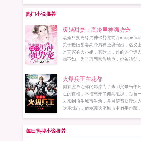
热门小说推荐
暖婚甜妻：高冷男神强势宠
暖婚甜妻高冷男神强势宠简介emspems
关于暖婚甜妻高冷男神强势宠她，名义
是言家的大小姐，实际上，过的连个佣
都不如。为了巩固家族地位，她被渣父
母卖给一个传说有暴力倾向的男人。本
为自己的一辈子就这样交代了，却不曾
火爆兵王在花都
想，自己嫁的那个男人，可是一个惊天
拥有盗圣之称的郑淳为了查明父母当年
泣鬼神的超级大帅哥，而且性格也不像
亡的真相，不惜离开了佣兵组织，独自
界所传言的那样。她，肤白貌美大长腿
人来到陌生城市生活，并且随着郑淳深
妖娆性感小红嘴，是所有男人最钟爱的
这座城市，他发现这座城市中似乎也藏
一款。他，天翼集团总裁，传闻他雷厉
不为人知的秘密。...
行，不苟言笑，手段阴狠，人称冷面阎
王。这样一个高高在上的男人，却首发
每日热搜小说推荐
po18nlpo1⒏υip...