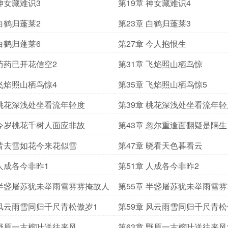
 神女藏难识3
第19章 神女藏难识4
 白鹤归蓬莱2
第23章 白鹤归蓬莱3
 白鹤归蓬莱6
第27章 今人抱恨生
 芍药已开花信空2
第31章 飞焰照山栖鸟惊
 飞焰照山栖鸟惊4
第35章 飞焰照山栖鸟惊5
 桃花深浅处坐看流年轻度
第39章 桃花深浅处坐看流年轻
 今岁桃花千树人面应非故
第43章 忽尔重逢面翻疑是隔生
 昔去雪如花今来花似雪
第47章 晓看天色暮看云
 人成各今非昨1
第51章 人成各今非昨2
 半盏屠苏犹未举雨雪雰雰掩故人
第55章 半盏屠苏犹未举雨雪
2
 风云雨雪同归千尺青松傲岁1
第59章 风云雨雪同归千尺青松
 野原一古榕叶送往来风
第63章 野原一古榕叶送往来风