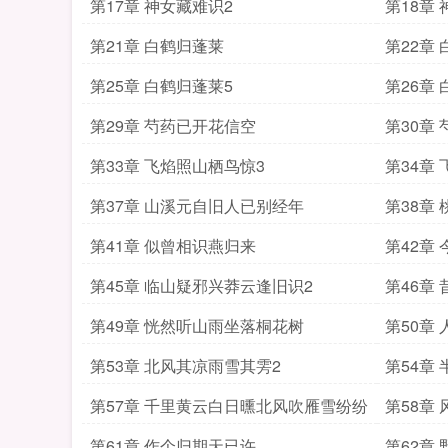
第17章 神女藏难识2
第18章
第21章 白鹤归蓬莱
第22章
第25章 白鹤归蓬莱5
第26章
第29章 芍药已开花信空
第30章
第33章 飞焰照山栖鸟惊3
第34章
第37章 山溪元自旧人已别经年
第38章
第41章 似曾相识燕归来
第42章
第45章 临山疑邪兴莽云逢旧识2
第46章
第49章 恍然听山雨坐落桐花树
第50章
第53章 北风其凉雨雪其雱2
第54章
第57章 千里黄云白日曛北风吹雁雪纷纷
第58章
第61章 作个归期天已许
第62章