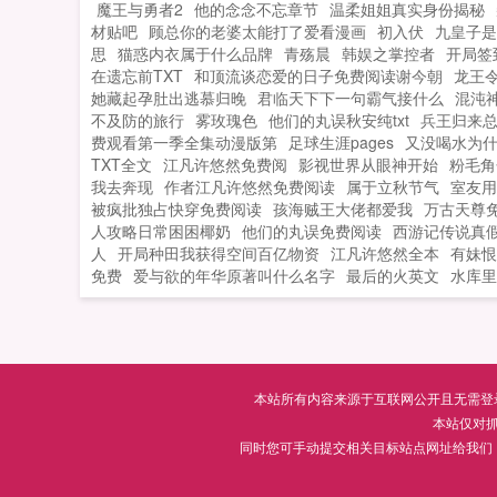
魔王与勇者2
他的念念不忘章节
温柔姐姐真实身份揭秘
材贴吧
顾总你的老婆太能打了爱看漫画
初入伏
九皇子是
思
猫惑内衣属于什么品牌
青殇晨
韩娱之掌控者
开局签
在遗忘前TXT
和顶流谈恋爱的日子免费阅读谢今朝
龙王
她藏起孕肚出逃慕归晚
君临天下下一句霸气接什么
混沌
不及防的旅行
雾玫瑰色
他们的丸误秋安纯txt
兵王归来总
费观看第一季全集动漫版第
足球生涯pages
又没喝水为
TXT全文
江凡许悠然免费阅
影视世界从眼神开始
粉毛角
我去奔现
作者江凡许悠然免费阅读
属于立秋节气
室友用
被疯批独占快穿免费阅读
孩海贼王大佬都爱我
万古天尊
人攻略日常困困椰奶
他们的丸误免费阅读
西游记传说真
人
开局种田我获得空间百亿物资
江凡许悠然全本
有妹恨
免费
爱与欲的年华原著叫什么名字
最后的火英文
水库里
本站所有内容来源于互联网公开且无需登录即
本站仅对
同时您可手动提交相关目标站点网址给我们