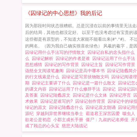
《囚绿记的中心思想》我的后记
因为那段时间状态很糟糕。总是沉浸在以前的事情里无法走
后的结局，其他也都没定好。 以至于也没考虑过有宝贵的
这些都是有原型的，不知道大家能不能看出来(#^.^#)
的网名。（因为我自己确实很喜欢绿色） 风羲的羲字，是因
囚绿记用什么手法写的抒情散文
囚绿记自私的念头指什么
么
囚绿记解析
囚绿记的作者是谁
囚绿记运用了什么手
思想感情
囚绿记的写作背景
囚绿记主旨
囚绿记写作背
诣慈全文阅读笔趣阁
囚绿记是高中哪本书
囚绿记陆蠡简
的行文线索是什么
囚绿记是写景状物散文吗
囚绿记阅读
期
囚绿记主要讲了什么
囚绿记是一篇什么散文
囚绿记怎
的课文内容
囚绿记运用了什么修辞手法
囚绿记
囚绿记囚
及答案
囚绿记陆蠡原文
囚绿记是什么文体
囚绿记序言
术效果
囚绿记是谁写的?
囚绿记创作背景
囚绿记中的绿
绿记的原文
囚绿记陆蠡念什么
囚绿记原文朗诵
囚绿记用
源纪
穿越到异世界继续当拳士
霸道君王深宫囚爱
噬虫人
欲老公是初恋
小郡主成长手册
僵尸：九叔的记名师侄
开
成了顾总的心头宝
慈悲大陆战记