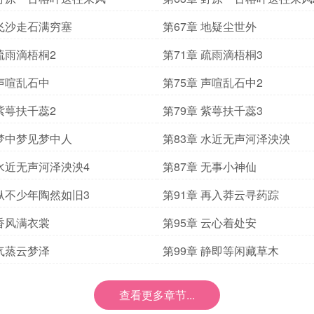
 飞沙走石满穷塞
第67章 地疑尘世外
 疏雨滴梧桐2
第71章 疏雨滴梧桐3
 声喧乱石中
第75章 声喧乱石中2
 紫萼扶千蕊2
第79章 紫萼扶千蕊3
 梦中梦见梦中人
第83章 水近无声河泽泱泱
 水近无声河泽泱泱4
第87章 无事小神仙
 纵不少年陶然如旧3
第91章 再入莽云寻药踪
 香风满衣裳
第95章 云心着处安
 气蒸云梦泽
第99章 静即等闲藏草木
查看更多章节...