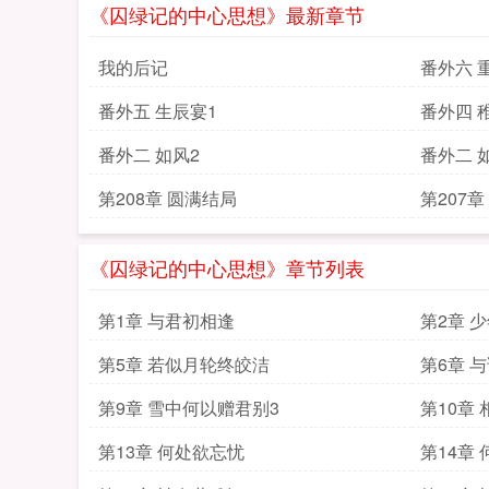
《囚绿记的中心思想》最新章节
我的后记
番外六 
番外五 生辰宴1
番外四 
番外二 如风2
番外二 
第208章 圆满结局
第207章
《囚绿记的中心思想》章节列表
第1章 与君初相逢
第2章 
第5章 若似月轮终皎洁
第6章 
第9章 雪中何以赠君别3
第10章
第13章 何处欲忘忧
第14章