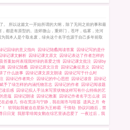
了。 所以这篇文一开始所谓的大纲，除了无间之前的事和最
河，都是有原型的。连烬微山，重烬门，苍坪，临雾，沧河
。因为我本人是个取名废，绿央这个名字也源于自己多年前取
绿记囚绿的意义指向
囚绿记陆蠡阅读答案
囚绿记写的是什
囚绿记课文解析
囚绿记课文原文
囚绿记表达了作者怎样的
题及答案如何表现我对绿的喜爱之情
囚绿记课文批注
囚绿by
视频
囚绿记陆蠡
囚绿记原文注音
囚绿记象征意义
囚绿记
讲了什么故事
囚绿记课文原文朗读
囚绿记写于什么时
批注
囚绿记作者简介
囚绿记的中心思想
囚绿记读音
囚绿记
者赋予了绿怎样的内涵托物言志
囚绿记的作者
囚绿记阅读题
记读后感
囚绿记拟人手法来写景状物这样写有什么特殊的艺
样的意蕴
囚绿记朗读
囚绿记教案
囚绿记作者名字怎么读
囚
记在必修几
你在荒凉与宁静，我在闹市与喧嚣
遗风之月
奇
了！
软弱如我被迫在星际为王称霸
千情劫
协议闪婚后，禁
尊日日宠
我那零绯闻女鹅在综艺里谈恋爱了
一夜过后，我