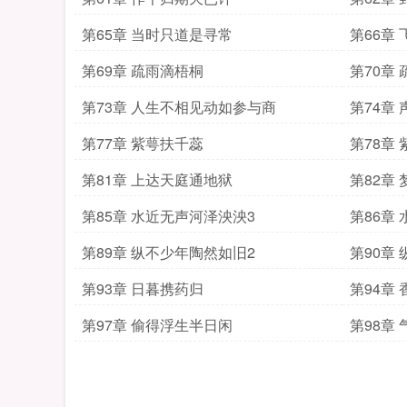
第65章 当时只道是寻常
第66章
第69章 疏雨滴梧桐
第70章
第73章 人生不相见动如参与商
第74章
第77章 紫萼扶千蕊
第78章
第81章 上达天庭通地狱
第82章
第85章 水近无声河泽泱泱3
第86章
第89章 纵不少年陶然如旧2
第90章
第93章 日暮携药归
第94章
第97章 偷得浮生半日闲
第98章