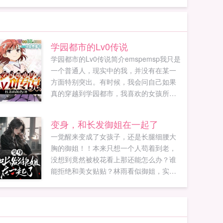
学园都市的Lv0传说
学园都市的Lv0传说简介emspemsp我只是
一个普通人，现实中的我，并没有在某一
方面特别突出。有时候，我会问自己如果
真的穿越到学园都市，我喜欢的女孩所在
的地方，我会怎么做？你是否也曾问过自
己，如果有一天，真的去了学园都市，你
变身，和长发御姐在一起了
会...
一觉醒来变成了女孩子，还是长腿细腰大
胸的御姐！！本来只想一个人苟着到老，
没想到竟然被校花看上那还能怎么办？谁
能拒绝和美女贴贴？林雨看似御姐，实际
甜美乖巧的软妹凌雪外人面前的高冷御
姐，私下确是不折不扣的老婆宝女...