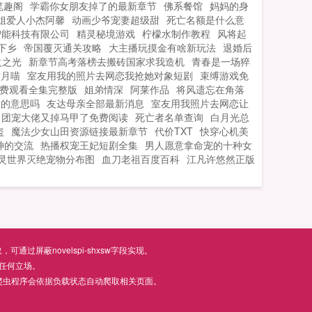
笔趣阁
学霸你女朋友掉了的最新章节
佛系餐馆
妈妈的身
姐爱人小杰阿馨
动画少爷宠妻超级甜
死亡名额是什么意
智能科技有限公司
精灵秘境游戏
柠檬水制作教程
风将起
下乡
帝国覆灭通关攻略
大主播玩摸金有啥新玩法
退婚后
火之光
新章节高考落榜去搬砖国家求我造机
青春是一场猝
六月喵
室友用我的照片去网恋我抢她对象短剧
束缚游戏免
费观看全集完整版
姐弟情深
阿莱作品
将风遗忘在角落
伞的意思吗
友达母亲全部最新消息
室友用我照片去网恋让
团宠大佬又掉马甲了免费阅读
死亡者名单查询
白月光总
盗
魔法少女山田资源链接最新章节
代价TXT
快穿心机美
神的交流
热播权宠王妃短剧全集
男人愿意拿命宠的十种女
灵世界灭绝宠物分布图
血刀老祖百度百科
江凡许悠然正版
屏蔽novelspi-shxsw字段实现。
任何立场。
爬虫程序会依据负载状态自动爬取相关页面。