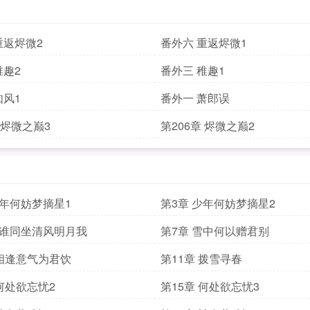
重返烬微2
番外六 重返烬微1
稚趣2
番外三 稚趣1
如风1
番外一 萧郎误
 烬微之巅3
第206章 烬微之巅2
少年何妨梦摘星1
第3章 少年何妨梦摘星2
与谁同坐清风明月我
第7章 雪中何以赠君别
 相逢意气为君饮
第11章 拨雪寻春
 何处欲忘忧2
第15章 何处欲忘忧3