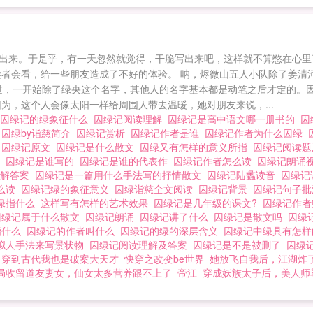
出来。于是乎，有一天忽然就觉得，干脆写出来吧，这样就不算憋在心里
读者会看，给一些朋友造成了不好的体验。 呐，烬微山五人小队除了姜清
。 不过，一开始除了绿央这个名字，其他人的名字基本都是动笔之后才定的
为，这个人会像太阳一样给周围人带去温暖，她对朋友来说，...
囚绿记的绿象征什么
囚绿记阅读理解
囚绿记是高中语文哪一册书的
囚
法
囚绿by诣慈简介
囚绿记赏析
囚绿记作者是谁
囚绿记作者为什么囚绿
景
囚绿记原文
囚绿记是什么散文
囚绿又有怎样的意义所指
囚绿记阅读
介
囚绿记是谁写的
囚绿记是谁的代表作
囚绿记作者怎么读
囚绿记朗诵
理解答案
囚绿记是一篇用什么手法写的抒情散文
囚绿记陆蠡读音
囚绿记
么读
囚绿记绿的象征意义
囚绿诣慈全文阅读
囚绿记背景
囚绿记句子
绿指什么
这样写有怎样的艺术效果
囚绿记是几年级的课文?
囚绿记作
囚绿记属于什么散文
囚绿记朗诵
囚绿记讲了什么
囚绿记是散文吗
囚绿
指什么
囚绿记的作者叫什么
囚绿记的绿的深层含义
囚绿记中绿具有怎
拟人手法来写景状物
囚绿记阅读理解及答案
囚绿记是不是被删了
囚绿
穿到古代我也是破案大天才
快穿之改变be世界
她放飞自我后，江湖炸
局收留道友妻女，仙女太多营养跟不上了
帝江
穿成妖族太子后，美人师