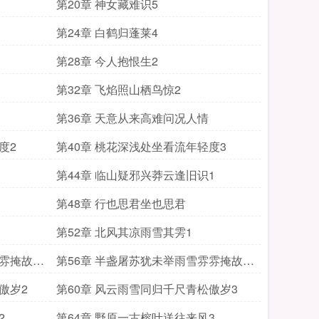
第20章 神女藏难识5
第24章 白鹤归蓬莱4
第28章 今人抱恨生2
第32章 飞焰照山栖鸟惊2
第36章 天意从来高难问况人情
度2
第40章 桃花深浅处坐看流年轻度3
第44章 临山疑邪兴莽云逢旧识1
第48章 行也思君坐也思君
第52章 北风其凉雨雪其雱1
雰雰掩故人
第56章 半盏屠苏犹未举雨雪雰雰掩故人
3
傲岁2
第60章 风云雨雪同归千尺青松傲岁3
2
第64章 野原一古榕叶送往来风3