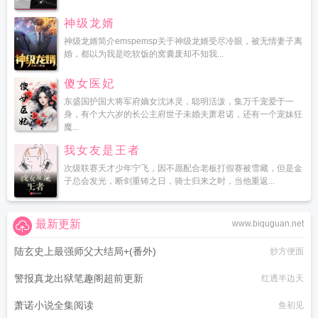
神级龙婿
神级龙婿简介emspemsp关于神级龙婿受尽冷眼，被无情妻子离
婚，都以为我是吃软饭的窝囊废却不知我...
傻女医妃
东盛国护国大将军府嫡女沈沐灵，聪明活泼，集万千宠爱于一
身，有个大六岁的长公主府世子未婚夫萧君诺，还有一个宠妹狂
魔...
我女友是王者
次级联赛天才少年宁飞，因不愿配合老板打假赛被雪藏，但是金
子总会发光，断剑重铸之日，骑士归来之时，当他重返...
最新更新
www.biquguan.net
陆玄史上最强师父大结局+(番外)
炒方便面
警报真龙出狱笔趣阁超前更新
红透半边天
萧诺小说全集阅读
鱼初见