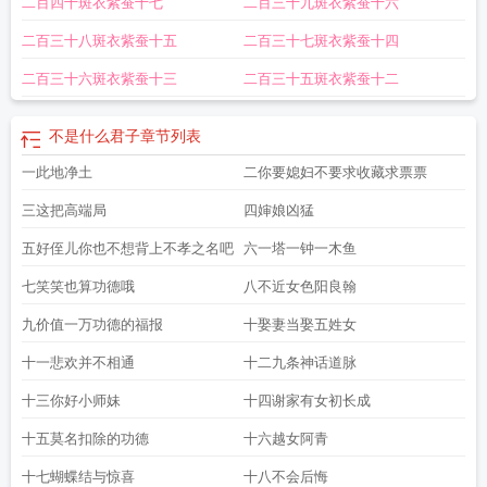
二百四十斑衣紫蚕十七
二百三十九斑衣紫蚕十六
二百三十八斑衣紫蚕十五
二百三十七斑衣紫蚕十四
二百三十六斑衣紫蚕十三
二百三十五斑衣紫蚕十二
不是什么君子
章节列表
一此地净土
二你要媳妇不要求收藏求票票
三这把高端局
四婶娘凶猛
五好侄儿你也不想背上不孝之名吧
六一塔一钟一木鱼
七笑笑也算功德哦
八不近女色阳良翰
九价值一万功德的福报
十娶妻当娶五姓女
十一悲欢并不相通
十二九条神话道脉
十三你好小师妹
十四谢家有女初长成
十五莫名扣除的功德
十六越女阿青
十七蝴蝶结与惊喜
十八不会后悔