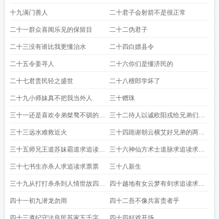
十九满门善人
二十君子会射箭不是很正常
二十一群众喜闻乐见的保留目
二十二伪君子
二十三没有谁比我更懂治水
二十四白嫖县令
二十五令姜寻人
二十六你们是懂济民的
二十七君贵民轻之盛世
二十八檀郎学坏了
二十九小师妹真不把我当外人
三十赠珠
三十一还是喜欢令弟桀骜不驯的样
三十二待人以诚欧阳戎给兄弟们拜
子帅比们新年好
年啦
三十三远水难救近火
三十四跪谢朝云横艾好兄弟的两个
白银萌
三十五师兄王道苏妹霸道求追读求
三十六神仙方术士道脉求追读求票
票票
票
三十七书生亦杀人求追读求票票
三十八新生
三十九从打打杀杀到人情世故四千
四十越地有女云梦有剑求追读求票
字求追读求票票
票
四十一初九潜龙勿用
四十二吾不像共富贵者乎
四十三遵纪守法良民苏家五千字求
四十四好戏开场