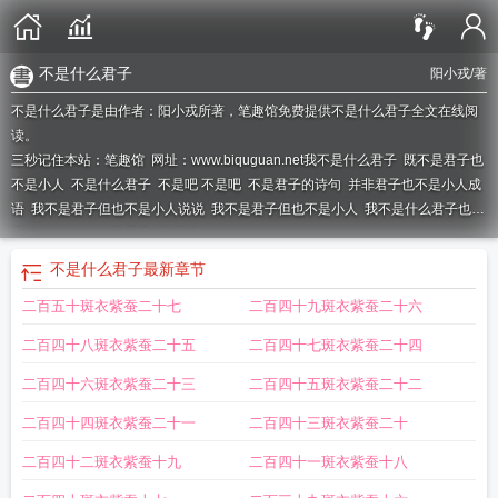
不是什么君子
阳小戎
/著
不是什么君子是由作者：阳小戎所著，笔趣馆免费提供不是什么君子全文在线阅
读。
三秒记住本站：笔趣馆 网址：www.biquguan.net
我不是什么君子
既不是君子也
不是小人
不是什么君子
不是吧 不是吧
不是君子的诗句
并非君子也不是小人成
语
我不是君子但也不是小人说说
我不是君子但也不是小人
我不是什么君子也不
是什么绅士
你不是君子
不是吧!
不是什么君子
最新章节
二百五十斑衣紫蚕二十七
二百四十九斑衣紫蚕二十六
二百四十八斑衣紫蚕二十五
二百四十七斑衣紫蚕二十四
二百四十六斑衣紫蚕二十三
二百四十五斑衣紫蚕二十二
二百四十四斑衣紫蚕二十一
二百四十三斑衣紫蚕二十
二百四十二斑衣紫蚕十九
二百四十一斑衣紫蚕十八