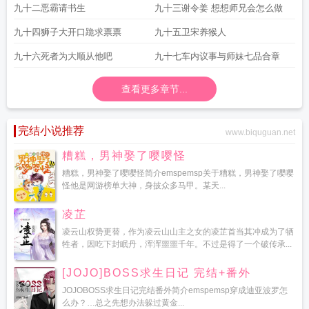
票
九十二恶霸请书生
九十三谢令姜 想想师兄会怎么做
九十四狮子大开口跪求票票
九十五卫宋养猴人
九十六死者为大顺从他吧
九十七车内议事与师妹七品合章
查看更多章节...
完结小说推荐
www.biquguan.net
糟糕，男神娶了嘤嘤怪
糟糕，男神娶了嘤嘤怪简介emspemsp关于糟糕，男神娶了嘤嘤
怪他是网游榜单大神，身披众多马甲。某天...
凌芷
凌云山权势更替，作为凌云山山主之女的凌芷首当其冲成为了牺
牲者，因吃下封眠丹，浑浑噩噩千年。不过是得了一个破传承...
[JOJO]BOSS求生日记 完结+番外
JOJOBOSS求生日记完结番外简介emspemsp穿成迪亚波罗怎
么办？…总之先想办法躲过黄金...