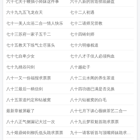
六十七关于鞭抽小师妹这件事
六十八新的营造彻底砸盘
六十九九五飞龙在天
七十二人初遇
七十一美人出浴二合一情人快乐
七十二请师兄管教
七十三苏府一家子五千二
七十四铸剑师
七十五教天下练气士尽落头
七十六明修栈道
七十七自卑少女
七十八才子佳人必须狗血
七十九桃谷问剑
八十越处子
八十一又一份福报求票票
八十二云水阁的养生茶道
八十三最后一柄信剑
八十四功德已满是否兑换
八十五茶道约定和钻被窝
八十六钻被窝的白毛
最新章被屏蔽了
八十七月下谈心薇睐茶艺二合一
八十八正气侧漏记大过一次
八十九云梦双魁首跪求票票
九十熔鼎铸剑柳氏低头跪求票票
九十一请客斩首与顶嘴师妹跪求票