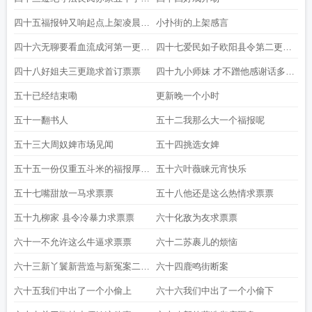
追读求票票
四十五福报钟又响起点上架凌晨求
小扑街的上架感言
首订
四十六无聊要看血流成河第一更求
四十七爱民如子欧阳县令第二更跪
首订
求订阅
四十八好姐夫三更跪求首订票票
四十九小师妹 才不蹭他感谢话多起
腻好兄弟的白银萌
五十已经结束嘞
更新晚一个小时
五十一翻书人
五十二我那么大一个福报呢
五十三大周奴婢市场见闻
五十四挑选女婢
五十五一份仅重五斗米的福报厚脸
五十六叶薇睐元宵快乐
皮求一波票票
五十七嘴甜放一马求票票
五十八他还是这么热情求票票
五十九柳家 县令冷暴力求票票
六十化敌为友求票票
六十一不允许这么牛逼求票票
六十二苏裹儿的烦恼
六十三新丫鬟新营造与新冤案二合
六十四鹿鸣街断案
一
六十五我们中出了一个小偷上
六十六我们中出了一个小偷下