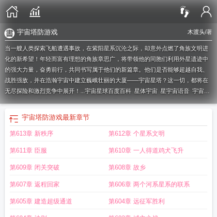
宇宙塔防游戏
木渡头
/著
当一艘人类探索飞船遭遇事故，在紫阳星系沉沦之际，却意外点燃了角族文明进
化的新希望！年轻而富有理想的角族章思广，将带领他的同胞们利用外星遗迹中
的强大力量，奋勇前行，共同书写属于他们的新篇章。他们是否能够超越自我、
战胜强敌，并在浩瀚宇宙中建立巍峨壮丽的大厦——宇宙星塔？这一切，都将在
无尽探险和激烈竞争中展开！...
宇宙星球百度百科
星体宇宙
星宇宙语音
宇宙星
球简介
宇宙星球百科
宇宙塔防游戏
宇宙星域
星宇宙app
宇宙星球bsc
三角洲
宇宙之星
宇宙星体介绍
宇宙信号塔
宇宙灯塔图片
宇宙星体位置图片
塔塔说宇
宇宙塔防游戏
最新章节
宙
宇宙之星韩剧
宇宙星域图
宇宙星球
宇宙星球什么意思
宇宙之星图片
宇宙
第613章 新秩序
第612章 个星系文明
之星的文案
宇宙星体大全
宇宙之星代表什么
宇宙星船公司
星宇宙派对
台湾宇
宙塔
宇宙星路百度百科
宇宙星塔疗愈咨询
满宇宙星免费观看
永和宇宙星
宇宙
第611章 臣服
第610章 一人得道鸡犬飞升
中什么星最大
宇宙星耀
星宇宙
宇宙星体
星球宇宙
宇宙之星一般送什么人
宇
宙星球大百科
宇宙之星特效视频
宇宙瞭望塔乐队
宇宙星团
宇宙星球位置图
第609章 闭关突破
第608章 故乡
片
宇宙星神
宇宙星塔什么意思
宇宙星球全部
宇宙之星多少钱一个
宇宙之星漫
第607章 返程回家
第606章 两个河系星系的联系
画
宇宙星球视频讲解
宇宙星门
宇宙塔展望台
宇宙星球讲解
宇宙 星球
宇宙之
星免费观看高清
宇宙 星团
宇宙星城
宇宙灯塔是什么
宇宙星球位置
宇宙星球
第605章 建造超级通道
第604章 远征军胜利
示意图
宇宙星球系列
宇宙星球介绍视频解说
宇宙星体图
宇宙星体图片