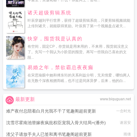
年重生，笑傲花都！什么？你是兵王，会坦...
诸天超级剪辑系统
叶辰穿越到平行世界，获得了超级剪辑系统，只要剪辑视频就能
上传到诸天，就能获得奖励。叶辰剪了第一个视频盘点诸天...
快穿，囤货我是认真的
有空间，固定CP，存货就是用来用的，不来用，囤货就没意义
了。先写一个我认为小阶层的囤货。再写一些我自己喜欢的文
段...
易婚之年，禁欲霸总夜夜癫
在宋思瑜眼中她和傅东珩的关系利益分明，无关情爱，哪怕两人
在无数个深夜相拥而眠，也不过是同床异梦，后来，他的白...
最新更新
www.biquguan.net
难产夜付总陪着白月光我不干了笔趣阁超前更新
一念时光
沈雪尽霍南池替嫁夜疯批权臣宠我入骨大结局+(番外)
谢居安
渣父子请放手夫人已签和离书笔趣阁超前更新
雨倩