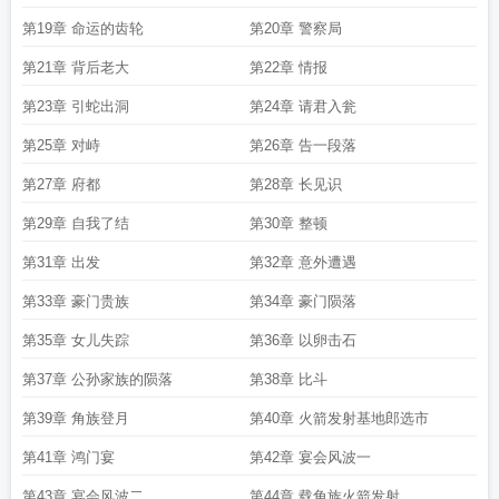
第19章 命运的齿轮
第20章 警察局
第21章 背后老大
第22章 情报
第23章 引蛇出洞
第24章 请君入瓮
第25章 对峙
第26章 告一段落
第27章 府都
第28章 长见识
第29章 自我了结
第30章 整顿
第31章 出发
第32章 意外遭遇
第33章 豪门贵族
第34章 豪门陨落
第35章 女儿失踪
第36章 以卵击石
第37章 公孙家族的陨落
第38章 比斗
第39章 角族登月
第40章 火箭发射基地郎选市
第41章 鸿门宴
第42章 宴会风波一
第43章 宴会风波二
第44章 载角族火箭发射