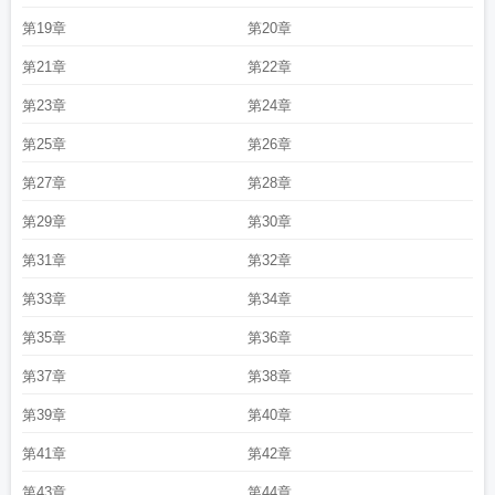
第19章
第20章
第21章
第22章
第23章
第24章
第25章
第26章
第27章
第28章
第29章
第30章
第31章
第32章
第33章
第34章
第35章
第36章
第37章
第38章
第39章
第40章
第41章
第42章
第43章
第44章