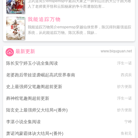
卫武道简介emspemsp中庭四大家之一薛剑山庄的大公子因为卷
入了老师黄开悟和云阳杨家的争斗而遭致陷害...
我能追踪万物
我能追踪万物简介emspemsp穿越仙侠世界，陈沉得到最强追踪
系统，从此能追踪万物。陈沉系统，我缺...
最新更新
www.biquguan.net
陈长安宁婷玉小说全集阅读
浮生一诺
老婆跑后带娃逆袭崛起高武世界泰南
西戌辰
史上最强师父笔趣阁超前更新
炒方便面
葬神棺笔趣阁超前更新
浮生一诺
陆玄史上最强师父大结局+(番外)
炒方便面
李湛小说全集阅读
宁峥
萧诺鸿蒙霸体诀大结局+(番外)
鱼初见