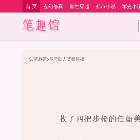
首 页
玄幻修真
重生穿越
都市小说
军史小
笔趣馆
笔趣馆
>
乐于助人奖状模板
收了四把步枪的任蘅