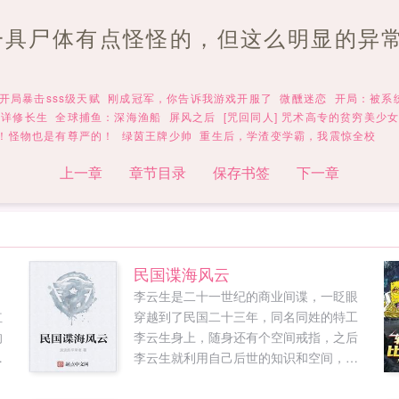
一具尸体有点怪怪的，但这么明显的异
开局暴击sss级天赋
刚成冠军，你告诉我游戏开服了
微醺迷恋
开局：被系
不详修长生
全球捕鱼：深海渔船
屏风之后
[咒回同人] 咒术高专的贫穷美少
！怪物也是有尊严的！
绿茵王牌少帅
重生后，学渣变学霸，我震惊全校
上一章
章节目录
保存书签
下一章
民国谍海风云
李云生是二十一世纪的商业间谍，一眨眼
红
穿越到了民国二十三年，同名同姓的特工
的
李云生身上，随身还有个空间戒指，之后
站
李云生就利用自己后世的知识和空间，一
点点的为这个民族复兴而努力着，并开始
曾
了他的传奇之路。如果您喜欢民国谍海风