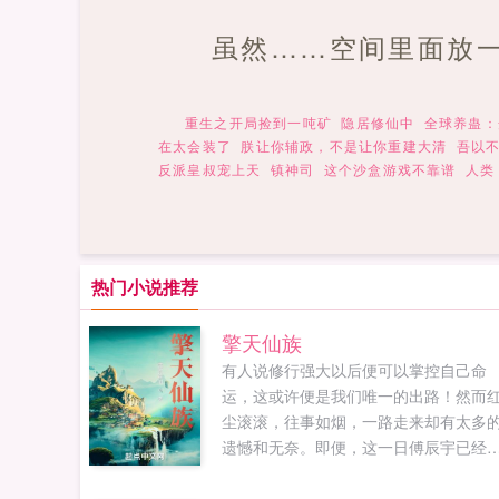
虽然……空间里面放
重生之开局捡到一吨矿
隐居修仙中
全球养蛊：
在太会装了
朕让你辅政，不是让你重建大清
吾以
反派皇叔宠上天
镇神司
这个沙盒游戏不靠谱
人类
热门小说推荐
擎天仙族
有人说修行强大以后便可以掌控自己命
运，这或许便是我们唯一的出路！然而
尘滚滚，往事如烟，一路走来却有太多
遗憾和无奈。即便，这一日傅辰宇已经
在整个天元界顶端，轻易可以掌他人生
死，但内心的孤独和无奈却愈发深重。