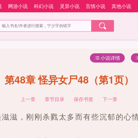
说
网游小说
科幻小说
灵异小说
言情小说
其他小说
小说详情
第48章 怪异女尸48（第1页）
上一章
章节目录
保存书签
下一章
美滋滋，刚刚杀戮太多而有些沉郁的心