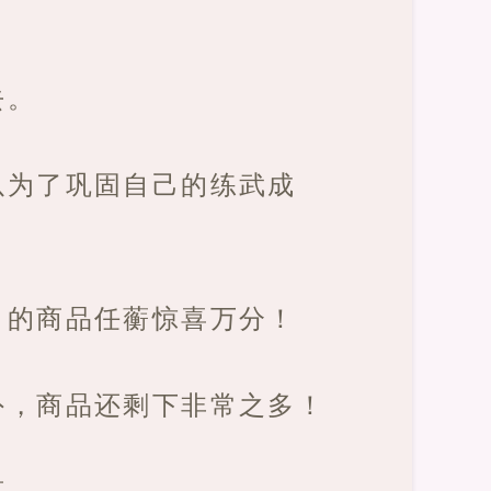
去。
以为了巩固自己的练武成
目的商品任蘅惊喜万分！
外，商品还剩下非常之多！
荡。