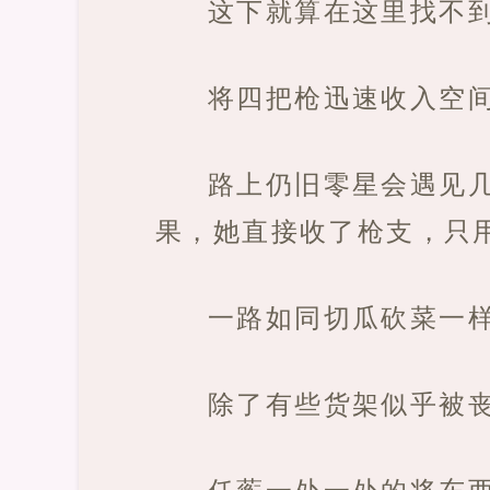
这下就算在这里找不
将四把枪迅速收入空
路上仍旧零星会遇见
果，她直接收了枪支，只
一路如同切瓜砍菜一
除了有些货架似乎被
任蘅一处一处的将东