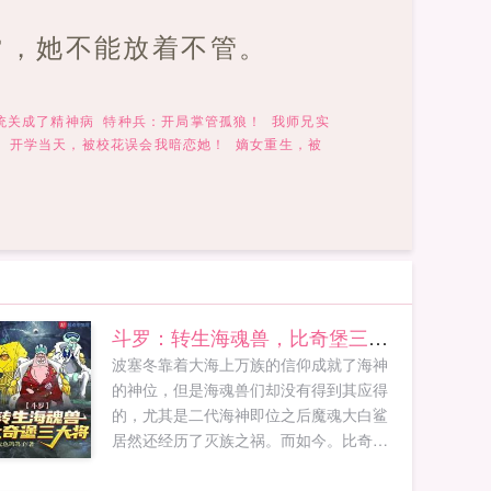
常，她不能放着不管。
统关成了精神病
特种兵：开局掌管孤狼！
我师兄实
女
开学当天，被校花误会我暗恋她！
嫡女重生，被
斗罗：转生海魂兽，比奇堡三大将
波塞冬靠着大海上万族的信仰成就了海神
的神位，但是海魂兽们却没有得到其应得
的，尤其是二代海神即位之后魔魂大白鲨
居然还经历了灭族之祸。而如今。比奇堡
海域的主人，异世界的来客伊冯影歌将带
领海魂兽们走出一条新的道路。其属下有