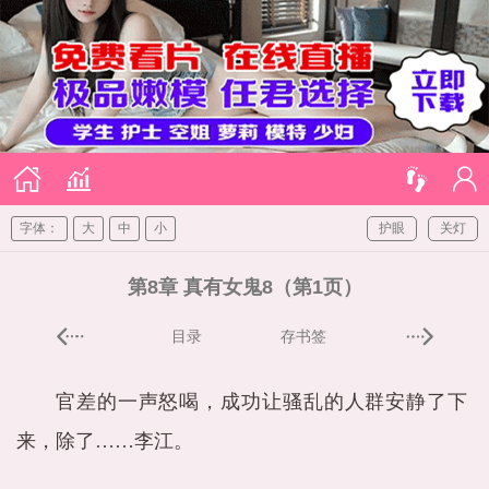
字体：
大
中
小
护眼
关灯
第8章 真有女鬼8（第1页）
目录
存书签
官差的一声怒喝，成功让骚乱的人群安静了下
来，除了……李江。