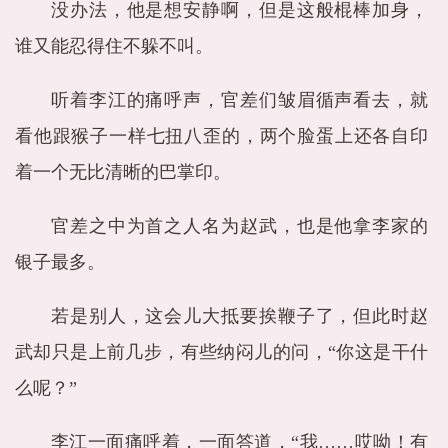
没办法，他是想安静啊，但是这般棍棒加身，
谁又能忍得住不躲不叫。
听着李江的痛呼声，官差们皱眉循声看去，就
看他跟猴子一样七扭八歪的，两个脸蛋上还各自印
着一个无比清晰的巴掌印。
官差之中为首之人名为赵武，也是他拿李家的
银子最多。
若是别人，这会儿大抵要挨鞭子了，但此时赵
武却只是上前几步，有些纳闷儿的问，“你这是干什
么呢？”
李江一面痛呼着，一面答道，“我……哎呦！有